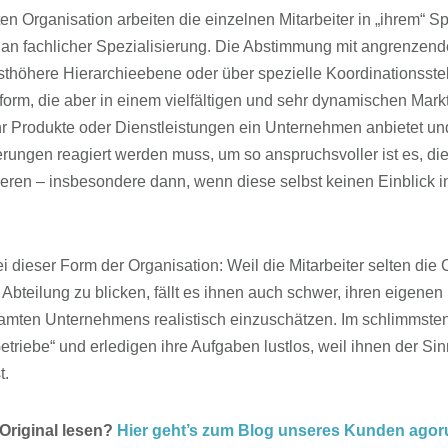
rten Organisation arbeiten die einzelnen Mitarbeiter in „ihrem“ S
 an fachlicher Spezialisierung. Die Abstimmung mit angrenzende
thöhere Hierarchieebene oder über spezielle Koordinationsstel
orm, die aber in einem vielfältigen und sehr dynamischen Markt
 Produkte oder Dienstleistungen ein Unternehmen anbietet und 
rungen reagiert werden muss, um so anspruchsvoller ist es, di
ieren – insbesondere dann, wenn diese selbst keinen Einblick i
i dieser Form der Organisation: Weil die Mitarbeiter selten di
 Abteilung zu blicken, fällt es ihnen auch schwer, ihren eigenen 
mten Unternehmens realistisch einzuschätzen. Im schlimmsten 
riebe“ und erledigen ihre Aufgaben lustlos, weil ihnen der Sinn 
t.
 Original lesen?
Hier geht’s zum Blog unseres Kunden ago